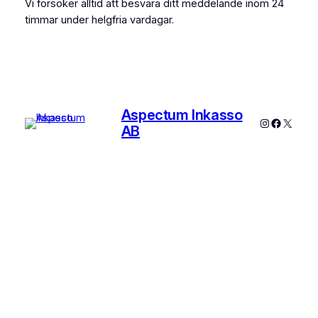
Vi försöker alltid att besvara ditt meddelande inom 24
timmar under helgfria vardagar.
Aspectum Inkasso
Instagram
Faceboo
X
AB